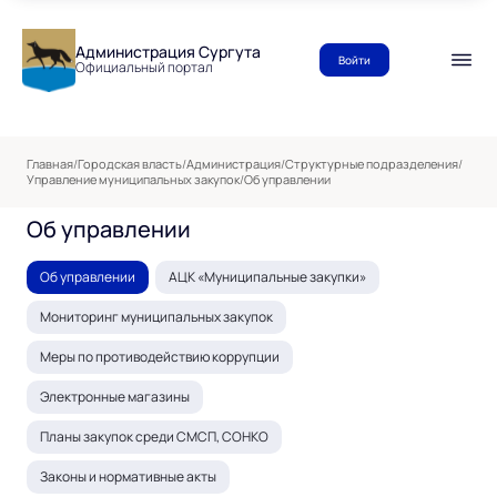
Администрация Сургута
Войти
Официальный портал
Главная
/
Городская власть
/
Администрация
/
Структурные подразделения
/
Управление муниципальных закупок
/
Об управлении
Об управлении
Об управлении
АЦК «Муниципальные закупки»
Мониторинг муниципальных закупок
Меры по противодействию коррупции
Электронные магазины
Планы закупок среди СМСП, СОНКО
Законы и нормативные акты