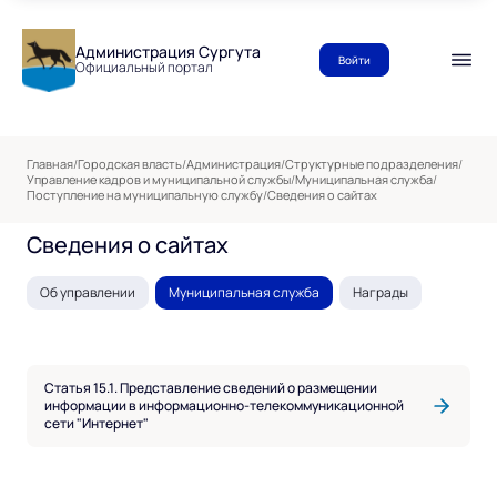
Администрация Сургута
Войти
Официальный портал
Главная
/
Городская власть
/
Администрация
/
Структурные подразделения
/
Управление кадров и муниципальной службы
/
Муниципальная служба
/
Поступление на муниципальную службу
/
Сведения о сайтах
Сведения о сайтах
Об управлении
Муниципальная служба
Награды
Статья 15.1. Представление сведений о размещении
информации в информационно-телекоммуникационной
сети "Интернет"