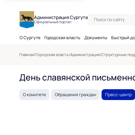
Поиск по сайту
Администрация Сургута
Официальный портал
О Сургуте
Городская власть
Документы
Быстрый д
Главная
/
Городская власть
/
Администрация
/
Структурные под
День славянской письменно
О комитете
Обращения граждан
Пресс-центр