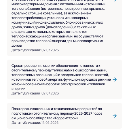
многоквартирными домами с автономными источниками
теплоснабжения (встроенные, пристроенные, крышные,
отдельно стоящие котельные), за исключением
теплопотребляющих установок и инженерных
коммуникаций индивидуальных, блокированных жилых
домов, жилых домов (домовладений), а также иных
владельцев котельных, которые не являются
теплоснабжающими организациями, но осуществляют
производство тепловой энергии для многоквартирных
домов
Дата публикации: 02.07.2026
Сроки проведения оценки обеспечения готовности к
отопительному периоду теплоснабжающих организаций,
теплосетевых организаций и владельцев тепловых сетей,
источников тепловой энергии, функционирующих в режиме
комбинированной выработки электрической и тепловой
энергии
Дата публикации: 02.07.2026
План организационных и технических мероприятий по
подготовке к отопительному периоду 2026-2027 годов
акционерного общества «Горремстрой»
Дата публикации: 14.05.2026