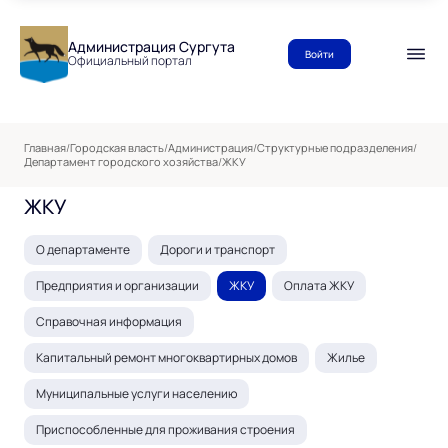
Администрация Сургута
Войти
Официальный портал
Главная
/
Городская власть
/
Администрация
/
Структурные подразделения
/
Департамент городского хозяйства
/
ЖКУ
ЖКУ
О департаменте
Дороги и транспорт
Предприятия и организации
ЖКУ
Оплата ЖКУ
Справочная информация
Капитальный ремонт многоквартирных домов
Жилье
Муниципальные услуги населению
Приспособленные для проживания строения