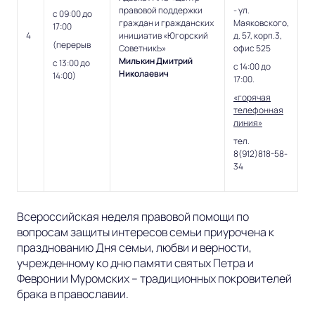
правовой поддержки
- ул.
с 09:00 до
граждан и гражданских
Маяковского,
17:00
4
инициатив «Югорский
д. 57, корп.3,
(перерыв
СоветникЬ»
офис 525
Милькин Дмитрий
с 13:00 до
с 14:00 до
Николаевич
14:00)
17:00.
«горячая
телефонная
линия»
тел.
8(912)818-58-
34
Всероссийская неделя правовой помощи по
вопросам защиты интересов семьи приурочена к
празднованию Дня семьи, любви и верности,
учрежденному ко дню памяти святых Петра и
Февронии Муромских – традиционных покровителей
брака в православии.