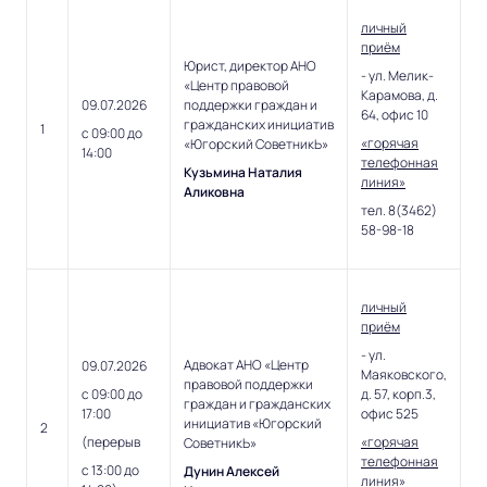
личный
приём
Юрист, директор АНО
- ул. Мелик-
«Центр правовой
Карамова, д.
09.07.2026
поддержки граждан и
64, офис 10
гражданских инициатив
1
с 09:00 до
«горячая
«Югорский СоветникЬ»
14:00
телефонная
Кузьмина Наталия
линия»
Аликовна
тел. 8(3462)
58-98-18
личный
приём
- ул.
Адвокат АНО «Центр
09.07.2026
Маяковского,
правовой поддержки
с 09:00 до
д. 57, корп.3,
граждан и гражданских
17:00
офис 525
инициатив «Югорский
2
(перерыв
«горячая
СоветникЬ»
телефонная
с 13:00 до
Дунин Алексей
линия»