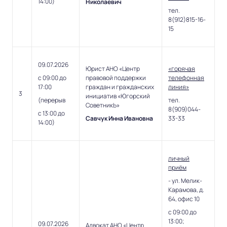
14:00)
Николаевич
тел.
8(912)815-16-
15
09.07.2026
Юрист АНО «Центр
«горячая
с 09:00 до
правовой поддержки
телефонная
17:00
граждан и гражданских
линия»
3
инициатив «Югорский
(перерыв
тел.
СоветникЬ»
8(909)044-
с 13:00 до
Савчук Инна Ивановна
33-33
14:00)
личный
приём
- ул. Мелик-
Карамова, д.
64, офис 10
с 09:00 до
13:00;
09.07.2026
Адвокат АНО «Центр