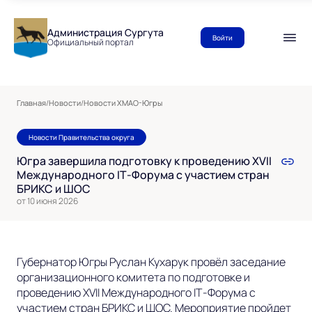
Администрация Сургута
Войти
Официальный портал
Главная
/
Новости
/
Новости ХМАО-Югры
Новости Правительства округа
Югра завершила подготовку к проведению XVII
Международного IT‑Форума с участием стран
БРИКС и ШОС
от 10 июня 2026
Губернатор Югры Руслан Кухарук провёл заседание
организационного комитета по подготовке и
проведению XVII Международного IT‑Форума с
участием стран БРИКС и ШОС. Мероприятие пройдет