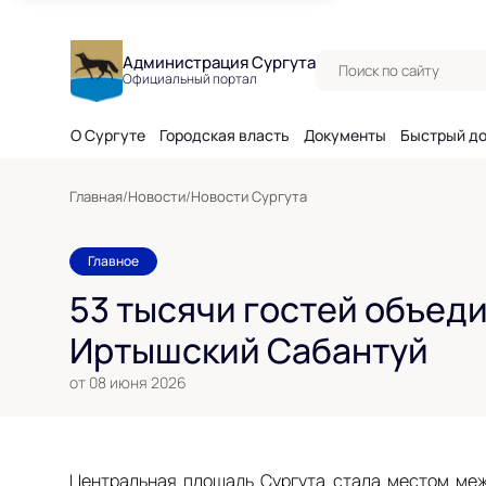
Поиск по сайту
Администрация Сургута
Официальный портал
О Сургуте
Городская власть
Документы
Быстрый д
Главная
/
Новости
/
Новости Сургута
Главное
53 тысячи гостей объеди
Иртышский Сабантуй
от 08 июня 2026
Центральная площадь Сургута стала местом меж