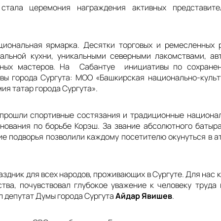
стала церемония награждения активных представите
иональная ярмарка. Десятки торговых и ремесленных 
нальной кухни, уникальными северными лакомствами, ав
тных мастеров. На Сабантуе инициативы по сохранен
вы города Сургута: МОО «Башкирская национально-культ
ия татар города Сургута».
прошли спортивные состязания и традиционные национал
нования по борьбе Корэш. За звание абсолютного батыр
е подворья позволили каждому посетителю окунуться в 
дник для всех народов, проживающих в Сургуте. Для нас к
тва, почувствовал глубокое уважение к человеку труда
ул депутат Думы города Сургута
Айдар Явишев
.