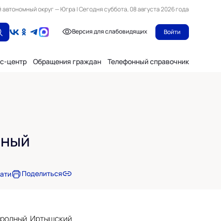
автономный округ — Югра | Сегодня суббота, 08 августа 2026 года
Версия для слабовидящих
Войти
с-центр
Обращения граждан
Телефонный справочник
дный
Поделиться
чати
ародный Иртышский