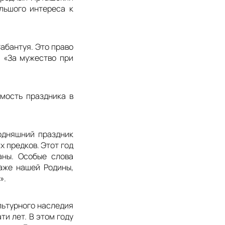
ольшого интереса к
абантуя. Это право
 «За мужество при
мость праздника в
одняшний праздник
х предков. Этот год
аны. Особые слова
аже нашей Родины,
».
льтурного наследия
и лет. В этом году