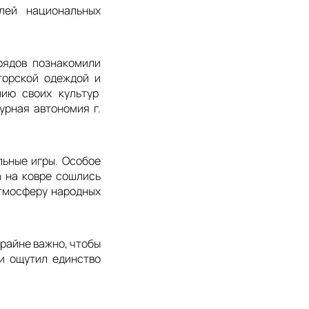
лей национальных
рядов познакомили
торской одеждой и
ию своих культур
урная автономия г.
ьные игры. Особое
а на ковре сошлись
атмосферу народных
райне важно, чтобы
 и ощутил единство