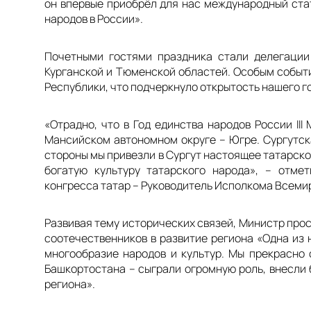
он впервые приобрёл для нас международный стат
народов в России».
Почетными гостями праздника стали делегации
Курганской и Тюменской областей. Особым событ
Республики, что подчеркнуло открытость нашего г
«Отрадно, что в Год единства народов России I
Мансийском автономном округе – Югре. Сургутск
стороны мы привезли в Сургут настоящее татарско
богатую культуру татарского народа»
, – отме
конгресса татар – Руководитель Исполкома Всеми
Развивая тему исторических связей, Министр пр
соотечественников в развитие региона
«Одна из 
многообразие народов и культур. Мы прекрасно 
Башкортостана – сыграли огромную роль, внесли
региона».