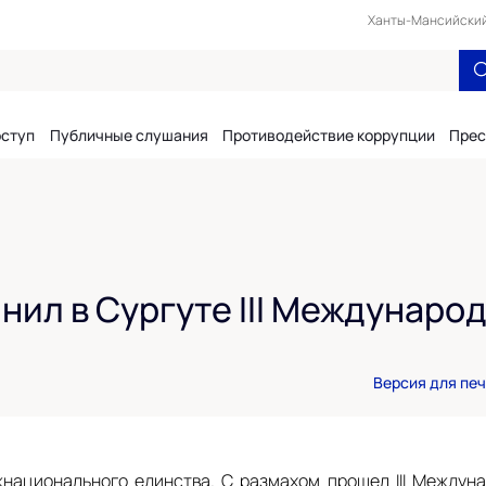
Ханты-Мансийский 
оступ
Публичные слушания
Противодействие коррупции
Прес
нил в Сургуте III Междунаро
Версия для пе
национального единства. С размахом прошел III Междун