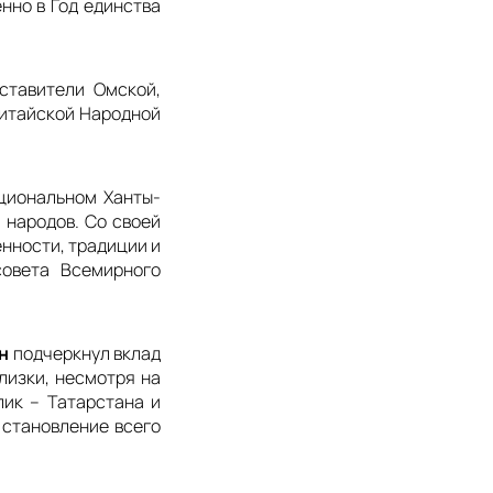
нно в Год единства
ставители Омской,
Китайской Народной
ациональном Ханты-
 народов. Со своей
нности, традиции и
совета Всемирного
н
подчеркнул вклад
лизки, несмотря на
лик – Татарстана и
 становление всего