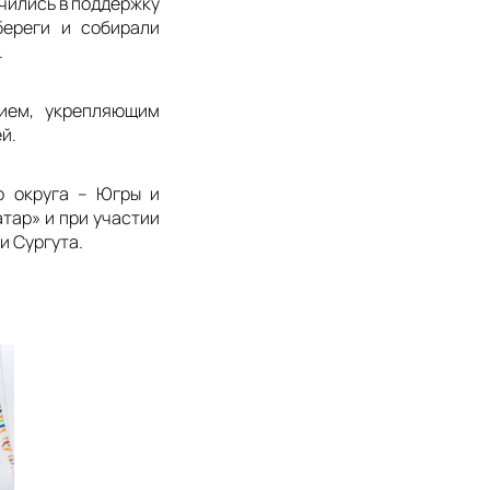
чились в поддержку
береги и собирали
.
тием, укрепляющим
й.
о округа – Югры и
тар» и при участии
и Сургута.