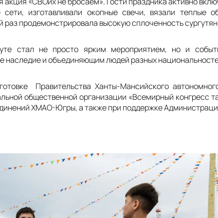
 акция «СВОих не бросаем». Гости праздника активно вклю
 сети, изготавливали окопные свечи, вязали теплые о
й раз продемонстрировала высокую сплоченность сургутян
гуте стал не просто ярким мероприятием, но и собы
е наследие и объединяющим людей разных национальносте
готовке Правительства Ханты-Мансийского автономног
льной общественной организации «Всемирный конгресс та
динений ХМАО-Югры, а также при поддержке Администраци