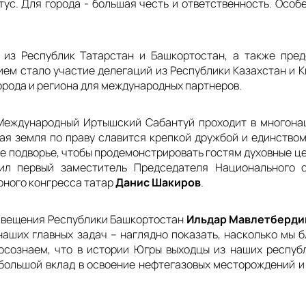
ус. Для города - большая честь и ответственность. Особе
 из Республик Татарстан и Башкортостан, а также пред
ием стало участие делегаций из Республики Казахстан и 
орода и региона для международных партнеров.
II Международный Иртышский Сабантуй проходит в многон
ая земля по праву славится крепкой дружбой и единством
е подворье, чтобы продемонстрировать гостям духовные це
тил первый заместитель Председателя Национального 
рного конгресса татар
Данис Шакиров
.
освещения Республики Башкортостан
Ильдар Мавлетберди
наших главных задач – наглядно показать, насколько мы б
осознаем, что в истории Югры выходцы из наших респуб
 большой вклад в освоение нефтегазовых месторождений и