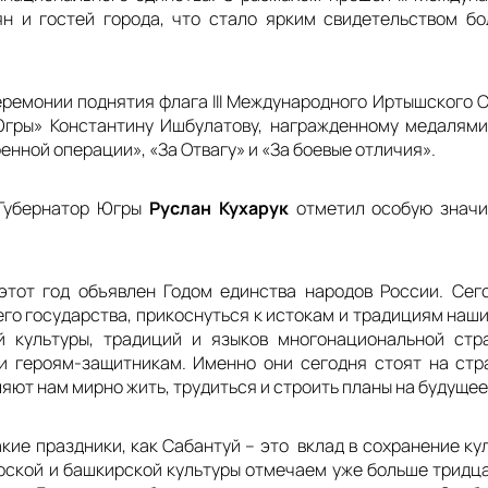
ян и гостей города, что стало ярким свидетельством б
ремонии поднятия флага III Международного Иртышского С
Югры» Константину Ишбулатову, награжденному медалями
нной операции», «За Отвагу» и «За боевые отличия».
 Губернатор Югры
Руслан Кухарук
отметил особую значи
этот год объявлен Годом единства народов России. Сег
го государства, прикоснуться к истокам и традициям наши
й культуры, традиций и языков многонациональной стр
и героям-защитникам. Именно они сегодня стоят на стр
ют нам мирно жить, трудиться и строить планы на будущее
акие праздники, как Сабантуй
–
это вклад в сохранение ку
ской и башкирской культуры отмечаем уже больше тридцат