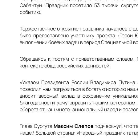
Сабантуй. Праздник посетило 53 тысячи сургут
событию.
Торжественное открытие праздника началось с це
было предоставлено участнику проекта «Герои 
выполнении боевых задач в период Специальной вое
Обращаясь к гостям с приветственным словом,
контексте общероссийских ценностей:
«Указом Президента России Владимира Путина 
позволил нам погрузиться в богатую историю наше
вносит весомый вклад в сохранение уникально
благодарности хочу выразить нашим ветеранам 
оберегают наш многонациональный народ и позволя
Глава Сургута
Максим Слепов
подчеркнул, что т
нашей большой страны:
«Народный праздник татар