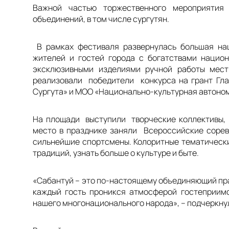
Важной частью торжественного мероприятия 
объединений, в том числе сургутян.
В рамках фестиваля развернулась большая нац
жителей и гостей города с богатствами нацио
эксклюзивными изделиями ручной работы мес
реализовали победители конкурса на грант Гла
Сургута» и МОО «Национально-культурная автоном
На площади выступили творческие коллективы, 
место в празднике заняли Всероссийские сорев
сильнейшие спортсмены. Колоритные тематически
традиций, узнать больше о культуре и быте.
«Сабантуй – это по-настоящему объединяющий праз
каждый гость проникся атмосферой гостеприимс
нашего многонационального народа»
, – подчеркн