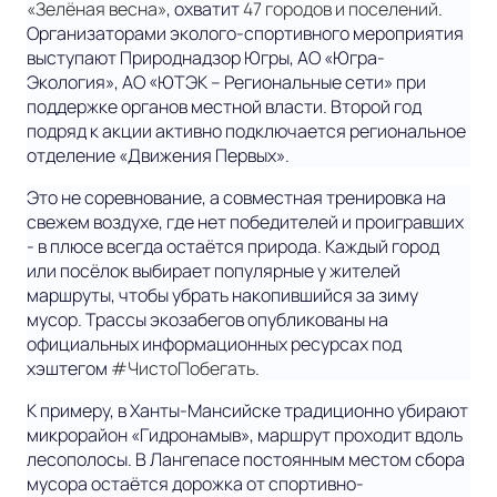
«Зелёная весна»
, охватит
47 городов и поселений
.
Организаторами эколого-спортивного мероприятия
выступают Природнадзор Югры, АО «Югра-
Экология», АО «ЮТЭК – Региональные сети» при
поддержке органов местной власти. Второй год
подряд к акции активно подключается региональное
отделение «Движения Первых».
Это не соревнование, а совместная тренировка на
свежем воздухе, где нет победителей и проигравших
- в плюсе всегда остаётся природа. Каждый город
или посёлок выбирает популярные у жителей
маршруты, чтобы убрать накопившийся за зиму
мусор. Трассы экозабегов опубликованы на
официальных информационных ресурсах под
хэштегом
#ЧистоПобегать
.
К примеру, в Ханты-Мансийске традиционно убирают
микрорайон «Гидронамыв», маршрут проходит вдоль
лесополосы. В Лангепасе постоянным местом сбора
мусора остаётся дорожка от спортивно-