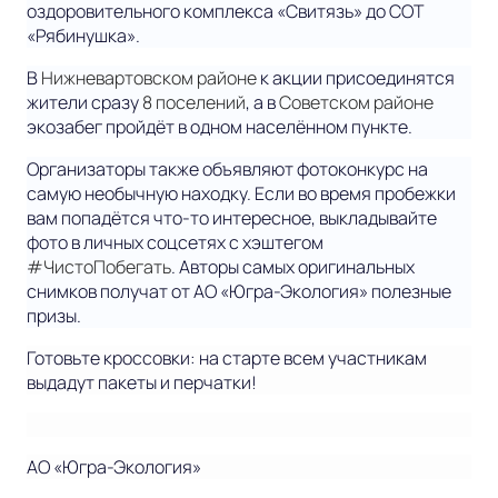
оздоровительного комплекса «Свитязь» до СОТ
«Рябинушка».
В
Нижневартовском районе
к акции присоединятся
жители сразу
8 поселений
, а в
Советском районе
экозабег пройдёт в одном населённом пункте.
Организаторы также объявляют фотоконкурс на
самую необычную находку. Если во время пробежки
вам попадётся что-то интересное, выкладывайте
фото в личных соцсетях с хэштегом
#ЧистоПобегать
. Авторы самых оригинальных
снимков получат от АО «Югра-Экология» полезные
призы.
Готовьте кроссовки: на старте всем участникам
выдадут пакеты и перчатки!
АО «Югра-Экология»