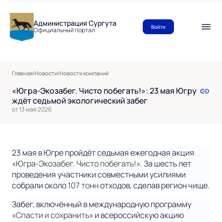
Администрация Сургута
Войти
Официальный портал
Главная
/
Новости
/
Новости компаний
«Югра-Экозабег. Чисто побегать!»: 23 мая Югру
ждёт седьмой экологический забег
от 13 мая 2026
23 мая в Югре пройдёт седьмая ежегодная акция
«Югра-Экозабег. Чисто побегать!»
. За шесть лет
проведения участники совместными усилиями
собрали около
107 тонн
отходов, сделав регион чище.
Забег, включённый в международную программу
«Спасти и сохранить»
и всероссийскую акцию