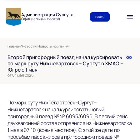
Администрация Сургута
Войти
Официальный портал
Главная
/
Новости
/
Новости компаний
Второй пригородный поезд начал курсировать
по маршруту Нижневартовск – Сургут в ХМАО –
Югре с 1 мая
от 04 мая 2026
По маршруту Нижневартовск–Сургут–
Нижневартовск начал курсировать новый
пригородный поезд №№ 6095/6096. В первый рейс
двухвагонный состав отправился из Нижневартовска
1 мая в 07:10 (время местное).
С этой же даты по
просьбам пассажиров в пригородном поезде
№