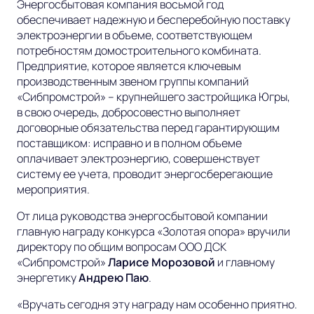
Энергосбытовая компания восьмой год
обеспечивает надежную и бесперебойную поставку
электроэнергии в объеме, соответствующем
потребностям домостроительного комбината.
Предприятие, которое является ключевым
производственным звеном группы компаний
«Сибпромстрой» – крупнейшего застройщика Югры,
в свою очередь, добросовестно выполняет
договорные обязательства перед гарантирующим
поставщиком: исправно и в полном объеме
оплачивает электроэнергию, совершенствует
систему ее учета, проводит энергосберегающие
мероприятия.
От лица руководства энергосбытовой компании
главную награду конкурса «Золотая опора» вручили
директору по общим вопросам ООО ДСК
«Сибпромстрой»
Ларисе Морозовой
и главному
энергетику
Андрею Паю
.
«
Вручать сегодня эту награду нам особенно приятно.