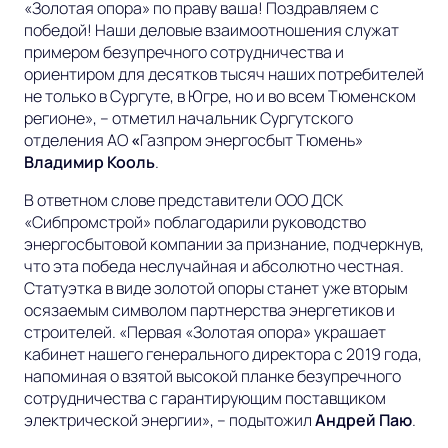
«Золотая опора» по праву ваша! Поздравляем с
победой! Наши деловые взаимоотношения служат
примером безупречного сотрудничества и
ориентиром для десятков тысяч наших потребителей
не только в Сургуте, в Югре, но и во всем Тюменском
регионе»,
– отметил начальник Сургутского
отделения
АО
«
Газпром энергосбыт Тюмень»
Владимир Кооль
.
В ответном слове представители ООО ДСК
«Сибпромстрой» поблагодарили руководство
энергосбытовой компании за признание, подчеркнув,
что эта победа неслучайная и абсолютно честная.
Статуэтка в виде золотой опоры станет уже вторым
осязаемым символом партнерства энергетиков и
строителей.
«Первая «Золотая опора» украшает
кабинет нашего генерального директора с 2019 года,
напоминая о взятой высокой планке безупречного
сотрудничества с гарантирующим поставщиком
электрической энергии
», – подытожил
Андрей Паю
.