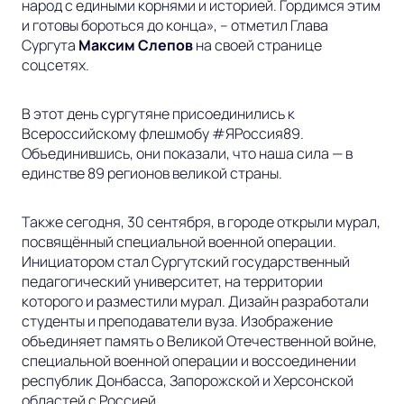
народ с едиными корнями и историей. Гордимся этим
и готовы бороться до конца»,
– отметил Глава
Сургута
Максим Слепов
на своей странице
соцсетях.
В этот день сургутяне присоединились к
Всероссийскому флешмобу #ЯРоссия89.
Объединившись, они показали, что наша сила — в
единстве 89 регионов великой страны.
Также сегодня, 30 сентября, в городе открыли мурал,
посвящённый специальной военной операции.
Инициатором стал Сургутский государственный
педагогический университет, на территории
которого и разместили мурал. Дизайн разработали
студенты и преподаватели вуза. Изображение
объединяет память о Великой Отечественной войне,
специальной военной операции и воссоединении
республик Донбасса, Запорожской и Херсонской
областей с Россией