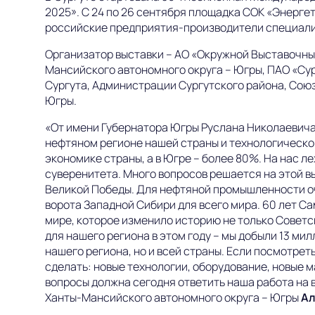
2025». С 24 по 26 сентября площадка СОК «Энерг
российские предприятия-производители специализ
Организатор выставки – АО «Окружной Выставочны
Мансийского автономного округа – Югры, ПАО «Су
Сургута, Администрации Сургутского района, Сою
Югры.
«От имени Губернатора Югры Руслана Николаевича 
нефтяном регионе нашей страны и технологическом
экономике страны, а в Югре – более 80%. На нас 
суверенитета. Много вопросов решается на этой вы
Великой Победы. Для нефтяной промышленности оч
ворота Западной Сибири для всего мира. 60 лет 
мире, которое изменило историю не только Советск
для нашего региона в этом году – мы добыли 13 мил
нашего региона, но и всей страны. Если посмотрет
сделать: новые технологии, оборудование, новые м
вопросы должна сегодня ответить наша работа на 
Ханты-Мансийского автономного округа – Югры
Ал