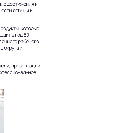
шие достижения и
ности добычи и
продукты, которые
одит в год 60-
ысячного рабочего
о округа и
асли, презентации
рофессиональное