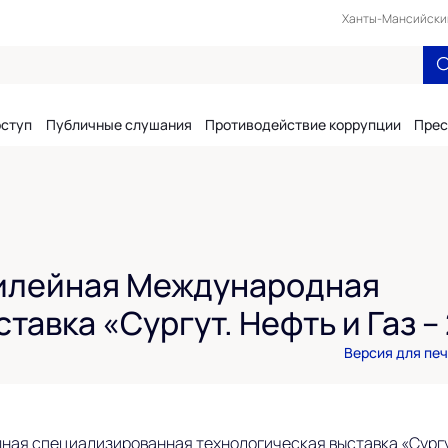
Ханты-Мансийский 
оступ
Публичные слушания
Противодействие коррупции
Прес
билейная Международная
авка «Сургут. Нефть и Газ –
Версия для пе
ная специализированная технологическая выставка «Сургут