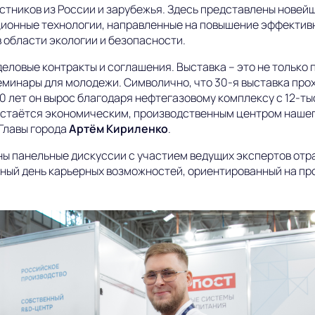
астников из России и зарубежья. Здесь представлены новей
ионные технологии, направленные на повышение эффектив
 области экологии и безопасности.
еловые контракты и соглашения. Выставка – это не только 
минары для молодежи. Символично, что 30-я выставка прох
60 лет он вырос благодаря нефтегазовому комплексу с 12-т
 остаётся экономическим, производственным центром нашег
Главы города
Артём Кириленко
.
ны панельные дискуссии с участием ведущих экспертов отр
жный день карьерных возможностей, ориентированный на п