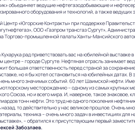
етик» объединяет ведущие нефтегазодобывающие и нефтесе
ированного оборудования и технологий, а также ведущих э
й Центр «Югорские Контракты» при поддержке Правительст
ргутнефтегаз», ООО «Газпром трансгаз Сургут», Администр
за Торгово-промышленной палаты Ханты-Мансийского авто
Кухарука рад приветствовать вас на юбилейной выставке 
 центре – городе Сургуте. Нефтяная отрасль занимает вед
лежит большая ответственность перед страной за сохранени
ставке, но я бы хотел остановиться на юбилейных датах. В 
ень много значимых событий. 60 лет Шаимской нефти. Име
Самотлорскому месторождению – одному из самых крупных м
ого Союза, но и всего мира. И, наверное, такое знаковое, 
лиардов тонн нефти. Это труд не одного поколения нефтяник
ь назад, то действительно у нас великое прошлое. Очень мн
атериалы, техника – очень много задач в инвестициях для н
выставке»,
– обратился к присутствующим первый заместит
ексей Забозлаев.