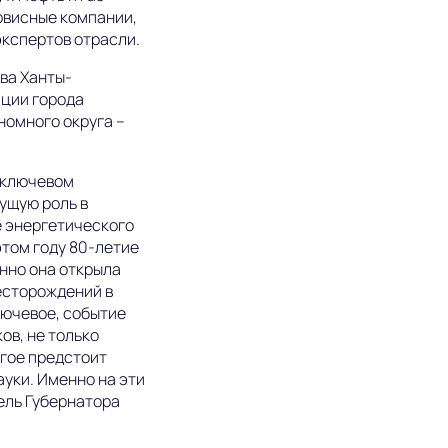
рвисные компании,
кспертов отрасли.
ва Ханты-
ации города
номного округа –
в ключевом
ущую роль в
е энергетического
этом году 80-летие
нно она открыла
есторождений в
ключевое, событие
ов, не только
огое предстоит
ауки. Именно на эти
ель Губернатора