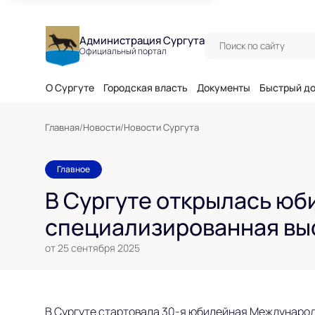
Поиск по сайту
Администрация Сургута
Официальный портал
О Сургуте
Городская власть
Документы
Быстрый д
Главная
/
Новости
/
Новости Сургута
Главное
В Сургуте открылась ю
специализированная выст
от 25 сентября 2025
В Сургуте стартовала 30-я юбилейная Международ