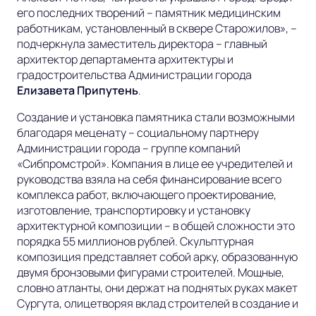
его последних творений – памятник медицинским
работникам, установленный в сквере Старожилов»,
–
подчеркнула заместитель директора – главный
архитектор департамента архитектуры и
градостроительства Администрации города
Елизавета Припутень
.
Создание и установка памятника стали возможными
благодаря меценату – социальному партнеру
Администрации города – группе компаний
«Сибпромстрой». Компания в лице ее учредителей и
руководства взяла на себя финансирование всего
комплекса работ, включающего проектирование,
изготовление, транспортировку и установку
архитектурной композиции – в общей сложности это
порядка 55 миллионов рублей. Скульптурная
композиция представляет собой арку, образованную
двумя бронзовыми фигурами строителей. Мощные,
словно атланты, они держат на поднятых руках макет
Сургута, олицетворяя вклад строителей в создание и