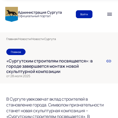
Администрация Сургута
Войти
Официальный портал
Главная
/
Новости
/
Новости Сургута
Главное
«Сургутским строителям посвящается»: в
городе завершается монтаж новой
скульптурной композиции
от 28 июля 2025
В Сургуте увековечат вклад строителей в
становление города. Символом признательности
станет новая скульптурная композиция –
«Сургутским строителям посвящается». В