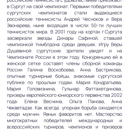
в Сургут на свой чемпионат. Первыми победителями
сургутских чемпионатов стали выдающиеся
российские теннисисты Андрей Чесноков и Вера
Звонарева, ныне входящая в числи 50-ти лучших
теннисисток мира. В 2001 году на кортах г.Сургута
засверкали звезды Динары Сафиной, ставшей
чемпионкой Уимблдона среди девушек. Игру Веры
Душевиной сургутские зрители увидят и на
Чемпионате России в этом году. Конкуренцию ей в
женской сетке составят члены сборной команды
России Галина Воскобоева, Анна Бастрикова,
опытные турнирные бойцы, знакомые сургутской
публике по прошлым годам: Мария Кондратьева,
Мария Головизнина, Гульнар Фаттахетдинова,
призеры европейского юниорского первенства 2002
года: Елена Веснина, Ольга Панова, Анна
Чекветадзе. Как всегда, упорная борьба ожидается
среди мужчин. Явных фаворитов нет. Мастерство
многократных победителей международных и
всероссийских турниров, чемпионов и призеров