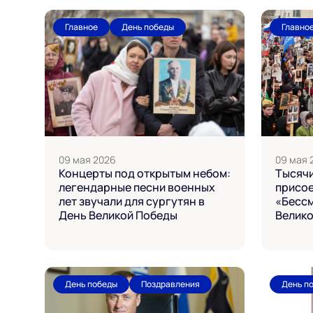
Главное
День победы
Главно
09 мая 2026
09 мая 
Концерты под открытым небом:
Тысячи
легендарные песни военных
присое
лет звучали для сургутян в
«Бессм
День Великой Победы
Велик
День победы
Поздравления
День п