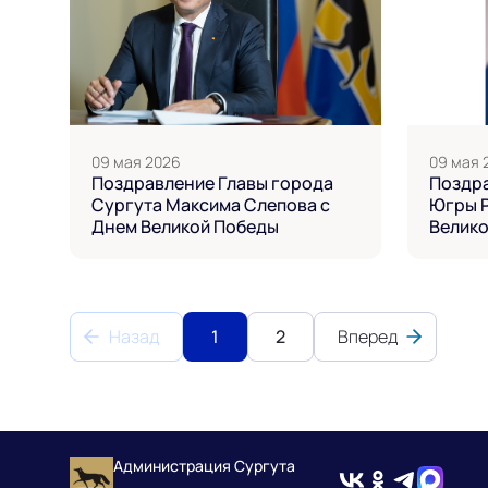
09 мая 2026
09 мая 
Поздравление Главы города
Поздр
Сургута Максима Слепова с
Югры Ру
Днем Великой Победы
Велик
Назад
1
2
Вперед
Администрация Сургута