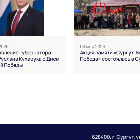
2026
08 мая 2026
авление Губернатора
Акция памяти «Сургут. В
слана Кухарука с Днем
Победа» состоялась в С
ой Победы
628400, г. Сургут, у