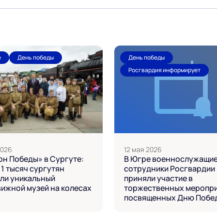
е
День победы
День победы
Росгвардия информирует
2026
12 мая 2026
н Победы» в Сургуте:
В Югре военнослужащие
11 тысяч сургутян
сотрудники Росгвардии
ли уникальный
приняли участие в
ижной музей на колесах
торжественных меропри
посвященных Дню Побе