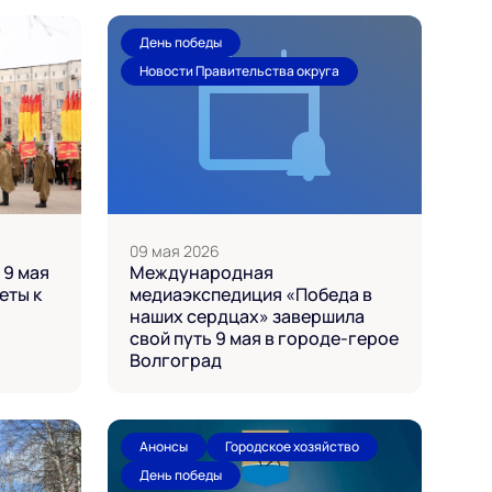
День победы
Новости Правительства округа
09 мая 2026
 9 мая
Международная
еты к
медиаэкспедиция «Победа в
наших сердцах» завершила
свой путь 9 мая в городе-герое
Волгоград
Анонсы
Городское хозяйство
День победы