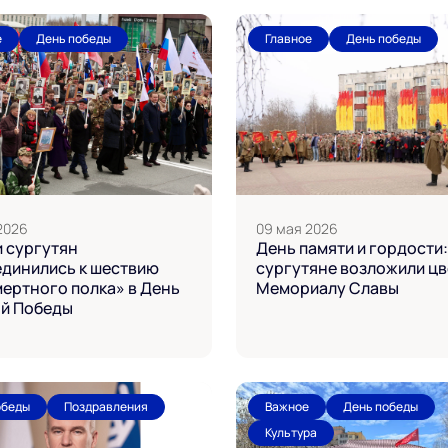
е
День победы
Главное
День победы
2026
09 мая 2026
 сургутян
День памяти и гордости:
динились к шествию
сургутяне возложили цв
ертного полка» в День
Мемориалу Славы
ой Победы
обеды
Поздравления
Важное
День победы
Культура