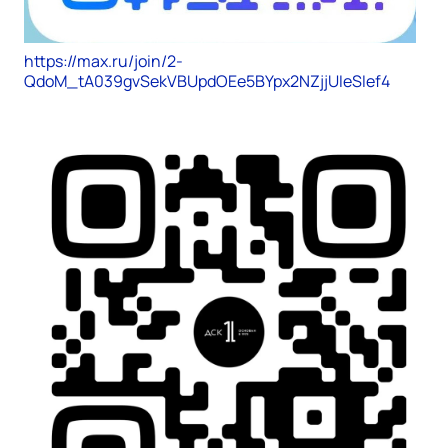
https://max.ru/join/2-
QdoM_tA039gvSekVBUpdOEe5BYpx2NZjjUIeSIef4